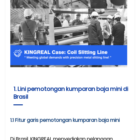
1. Lini pemotongan kumparan baja mini di
Brasil
1.1 Fitur garis pemotongan kumparan baja mini
Di Brasil, KINGREAL menyediakan pelanggan