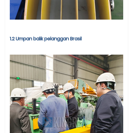
1.2 Umpan balik pelanggan Brasil