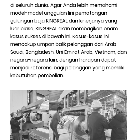
di seluruh dunia. Agar Anda lebih memahami
model-model unggulan lini pemotongan
gulungan baja KINGREAL dan kinerjanya yang
luar biasa, KINGREAL akan membagikan enam
kasus sukses di bawah ini. Kasus-kasus ini
mencakup umpan balik pelanggan dari Arab
Saudi, Bangladesh, Uni Emirat Arab, Vietnam, dan
negara-negara lain, dengan harapan dapat
menjadi referensi bagi pelanggan yang memiliki
kebutuhan pembelian.