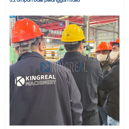
3.2 Umpan balik pelanggan Italia