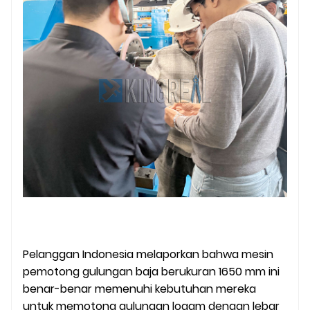
Pelanggan Indonesia melaporkan bahwa mesin
pemotong gulungan baja berukuran 1650 mm ini
benar-benar memenuhi kebutuhan mereka
untuk memotong gulungan logam dengan lebar