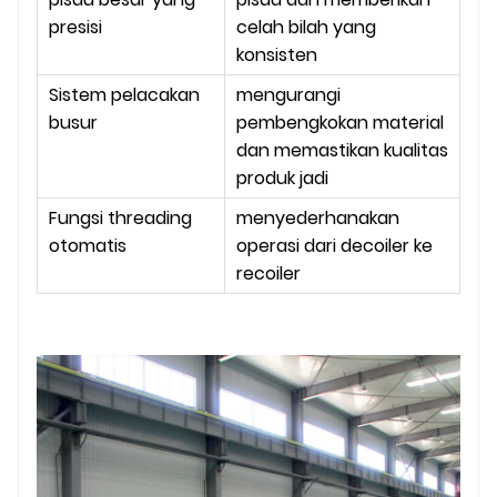
presisi
celah bilah yang
konsisten
Sistem pelacakan
mengurangi
busur
pembengkokan material
dan memastikan kualitas
produk jadi
Fungsi threading
menyederhanakan
otomatis
operasi dari decoiler ke
recoiler