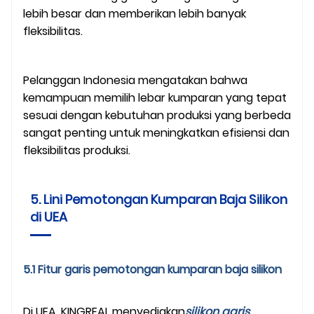
lebih besar dan memberikan lebih banyak
fleksibilitas.
Pelanggan Indonesia mengatakan bahwa
kemampuan memilih lebar kumparan yang tepat
sesuai dengan kebutuhan produksi yang berbeda
sangat penting untuk meningkatkan efisiensi dan
fleksibilitas produksi.
5. Lini Pemotongan Kumparan Baja Silikon
di UEA
5.1 Fitur garis pemotongan kumparan baja silikon
Di UEA, KINGREAL menyediakan
silikon
garis