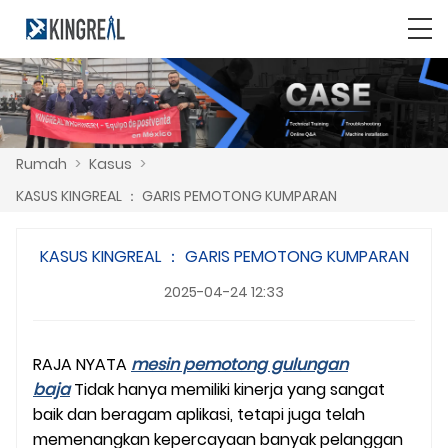
Rumah
>
Kasus
>
KASUS KINGREAL ： GARIS PEMOTONG KUMPARAN
KASUS KINGREAL ： GARIS PEMOTONG KUMPARAN
2025-04-24 12:33
RAJA NYATA
mesin pemotong gulungan
baja
Tidak hanya memiliki kinerja yang sangat
baik dan beragam aplikasi, tetapi juga telah
memenangkan kepercayaan banyak pelanggan