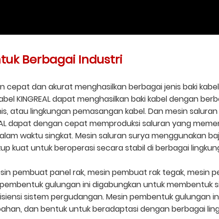
uk Berbagai Industri
gan cepat dan akurat menghasilkan berbagai jenis baki ka
abel KINGREAL dapat menghasilkan baki kabel dengan berb
enis, atau lingkungan pemasangan kabel. Dan mesin salura
REAL dapat dengan cepat memproduksi saluran yang meme
lam waktu singkat. Mesin saluran surya menggunakan baja
p kuat untuk beroperasi secara stabil di berbagai lingku
n pembuat panel rak, mesin pembuat rak tegak, mesin pe
sin pembentuk gulungan ini digabungkan untuk membentuk
 efisiensi sistem pergudangan. Mesin pembentuk gulungan
, bahan, dan bentuk untuk beradaptasi dengan berbagai 