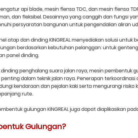
ngatur api blade, mesin flensa TDC, dan mesin flensa T
an, dan fleksibel. Desainnya yang canggih dan fungsi ya
menuhi persyaratan bangunan untuk pengendalian aliran u
l atap dan dinding KINGREAL menyediakan solusi untuk be
ungan berdasarkan kebutuhan pelanggan: untuk genteng,
n panel dinding.
 dinding penghalang suara jalan raya, mesin pembentuk g
nting dalam teknik jalan raya. Penerapan terkoordinasi d
ungi kendaraan dan pejalan kaki serta mengurangi risiko k
epanjang rute.
 pembentuk gulungan KINGREAL juga dapat diaplikasikan pada 
bentuk Gulungan?