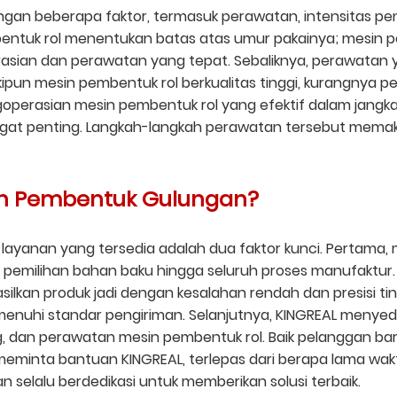
gan beberapa faktor, termasuk perawatan, intensitas pe
entuk rol menentukan batas atas umur pakainya; mesin pe
rasian dan perawatan yang tepat. Sebaliknya, perawatan
ipun mesin pembentuk rol berkualitas tinggi, kurangnya 
perasian mesin pembentuk rol yang efektif dalam jangka 
sangat penting. Langkah-langkah perawatan tersebut mema
in Pembentuk Gulungan?
 layanan yang tersedia adalah dua faktor kunci. Pertama, 
ri pemilihan bahan baku hingga seluruh proses manufakt
ilkan produk jadi dengan kesalahan rendah dan presisi ti
hi standar pengiriman. Selanjutnya, KINGREAL menyediaka
, dan perawatan mesin pembentuk rol. Baik pelanggan ba
eminta bantuan KINGREAL, terlepas dari berapa lama wakt
elalu berdedikasi untuk memberikan solusi terbaik.