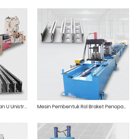
Mesin Pembentuk Rol Saluran U Unistrut
Mesin Pembentuk Rol Braket Penopang PV