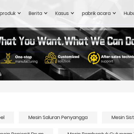
produk
Berita
Kasus
pabrik acara
Hubu
el
Mesin Saluran Penyangga
Mesin Sis