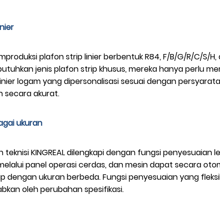
nier
produksi plafon strip linier berbentuk R84, F/B/G/R/C/S/H, 
tuhkan jenis plafon strip khusus, mereka hanya perlu me
 linier logam yang dipersonalisasi sesuai dengan persya
 secara akurat.
bagai ukuran
eh teknisi KINGREAL dilengkapi dengan fungsi penyesuaian 
lalui panel operasi cerdas, dan mesin dapat secara oto
ip dengan ukuran berbeda. Fungsi penyesuaian yang fleksib
kan oleh perubahan spesifikasi.