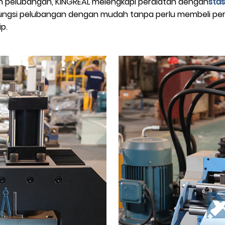
n pelubangan, KINGREAL melengkapi peralatan dengan
sta
fungsi pelubangan dengan mudah tanpa perlu membeli p
p.