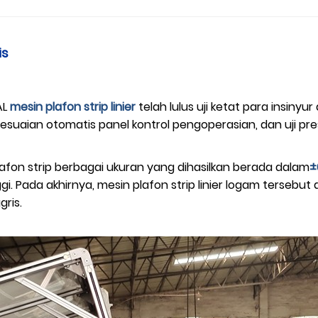
is
AL
mesin plafon strip linier
telah lulus uji ketat para insinyu
uaian otomatis panel kontrol pengoperasian, dan uji presisi 
plafon strip berbagai ukuran yang dihasilkan berada dalam
±
gi. Pada akhirnya, mesin plafon strip linier logam tersebu
gris.