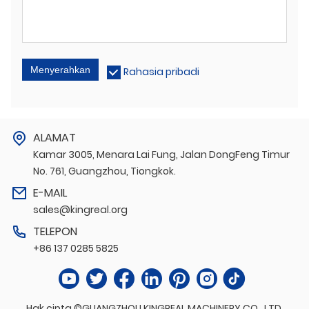
Menyerahkan
Rahasia pribadi
ALAMAT
Kamar 3005, Menara Lai Fung, Jalan DongFeng Timur
No. 761, Guangzhou, Tiongkok.
E-MAIL
sales@kingreal.org
TELEPON
+86 137 0285 5825
Hak cipta ©GUANGZHOU KINGREAL MACHINERY CO., LTD.