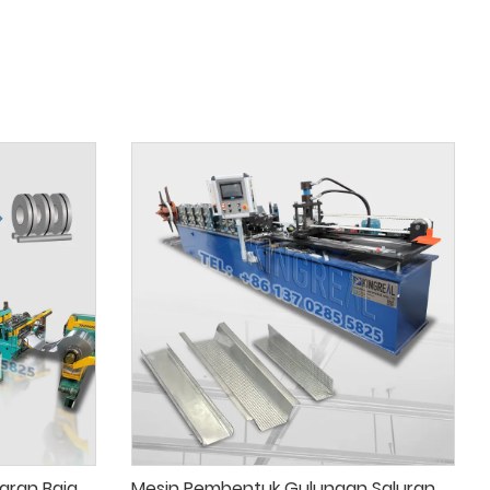
aran Baja
Mesin Pembentuk Gulungan Saluran Plafon Otomatis Penuh