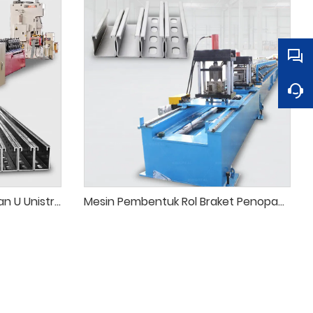
Mesin Pembentuk Rol Saluran U Unistrut
Mesin Pembentuk Rol Braket Penopang PV