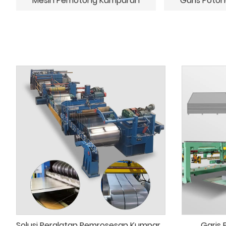
Mesin Pemotong Kumparan
Garis Poton
Solusi Peralatan Pemrosesan Kumparan
Garis 